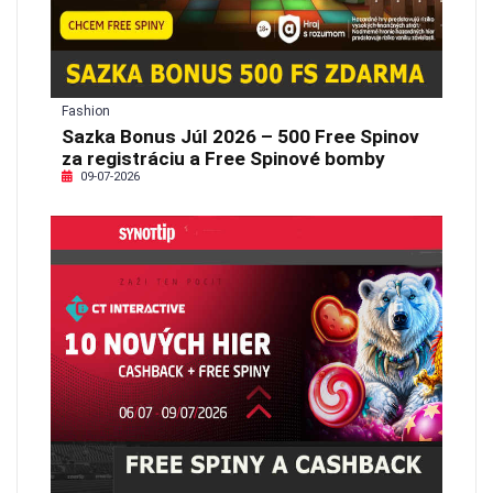
Fashion
Sazka Bonus Júl 2026 – 500 Free Spinov
za registráciu a Free Spinové bomby
09-07-2026