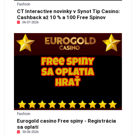
Fashion
CT Interactive novinky v Synot Tip Casino:
Cashback až 10 % a 100 Free Spinov
06-07-2026
Fashion
Eurogold casino Free spiny - Registrácia
sa oplatí
30-06-2026