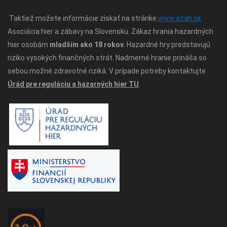
Taktiež možete informácie ziskať na stránke
www.azah.sk
Asociácia hier a zábavy na Slovensku. Zákaz hrania hazardných
hier osobám
mladším ako 18 rokov.
Hazardné hry predstavujú
riziko vysokých finančných strát. Nadmerné hranie prináša so
sebou možné zdravotné riziká. V prípade potreby kontaktujte
Úrád pre reguláciu a hazarných hier TU
.