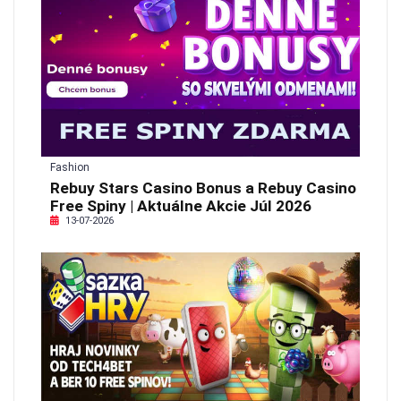
Fashion
Rebuy Stars Casino Bonus a Rebuy Casino
Free Spiny | Aktuálne Akcie Júl 2026
13-07-2026