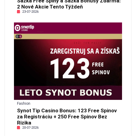
Sazka Free Spiny a Sazka Bonusy Zdarma:
2 Nové Akcie Tento Týždeň
23-07-2026
Fashion
Synot Tip Casino Bonus: 123 Free Spinov
za Registráciu + 250 Free Spinov Bez
Rizika
20-07-2026