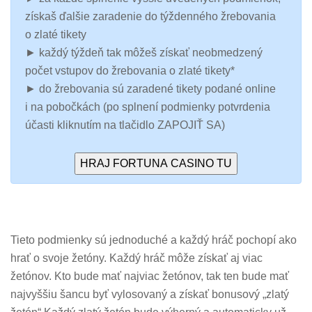
získaš ďalšie zaradenie do týždenného žrebovania
o zlaté tikety
► každý týždeň tak môžeš získať neobmedzený
počet vstupov do žrebovania o zlaté tikety*
► do žrebovania sú zaradené tikety podané online
i na pobočkách (po splnení podmienky potvrdenia
účasti kliknutím na tlačidlo ZAPOJIŤ SA)
Tieto podmienky sú jednoduché a každý hráč pochopí ako
hrať o svoje žetóny. Každý hráč môže získať aj viac
žetónov. Kto bude mať najviac žetónov, tak ten bude mať
najvyššiu šancu byť vylosovaný a získať bonusový „zlatý