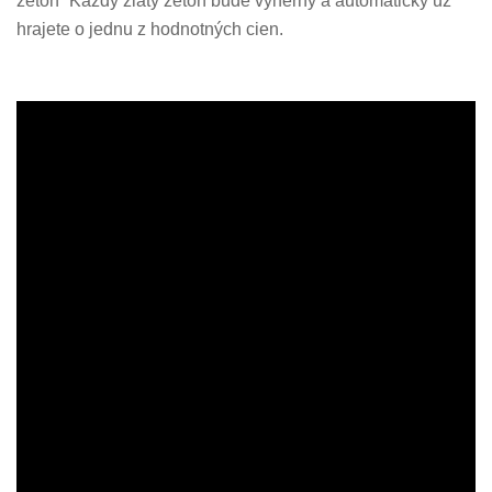
žetón“ Každý zlatý žetón bude výherný a automaticky už
hrajete o jednu z hodnotných cien.