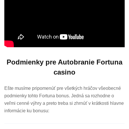
Podmienky pre Autobranie Fortuna
casino
Ešte musíme pripomenúť pre všetkých hráčov všeobecné
podmienky tohto Fortuna bonus. Jedná sa rozhodne o
veľmi cenné výhry a preto treba si zhrnúť v krátkosti hlavne
informácie ku bonusu: