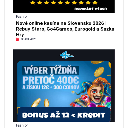
Fashion
Nové online kasína na Slovensku 2026 |
Rebuy Stars, Go4Games, Eurogold a Sazka
Hry
05-08-2026
Fashion