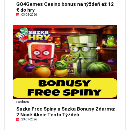
GO4Games Casino bonus na týždeň až 12
€ do hry
03-08-2026
Fashion
Sazka Free Spiny a Sazka Bonusy Zdarma:
2 Nové Akcie Tento Týždeň
23-07-2026