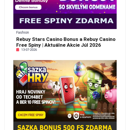
Fashion
Rebuy Stars Casino Bonus a Rebuy Casino
Free Spiny | Aktuálne Akcie Júl 2026
13-07-2026