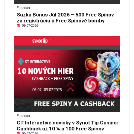
Fashion
Sazka Bonus Júl 2026 – 500 Free Spinov
za registráciu a Free Spinové bomby
09-07-2026
Fashion
CT Interactive novinky v Synot Tip Casino:
Cashback až 10 % a 100 Free Spinov
06-07-2026