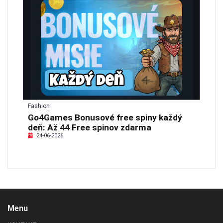
Fashion
Go4Games Bonusové free spiny každý
deň: Až 44 Free spinov zdarma
24-06-2026
Menu