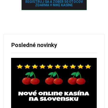
REGISTRUJ SA A ZOBER 50 OTOČOV
ZDARMA V NIKE KASÍNE
Posledné novinky