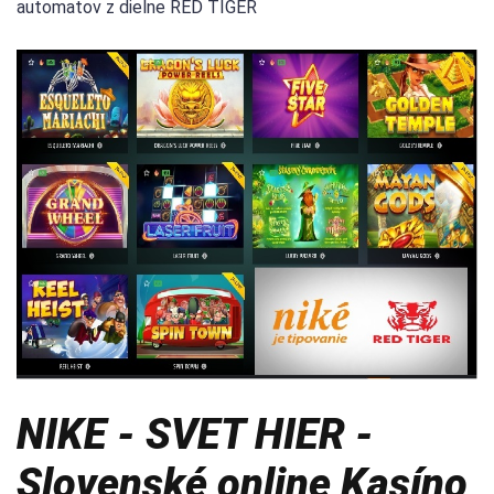
automatov z dielne RED TIGER
NIKE - SVET HIER -
Slovenské online Kasíno