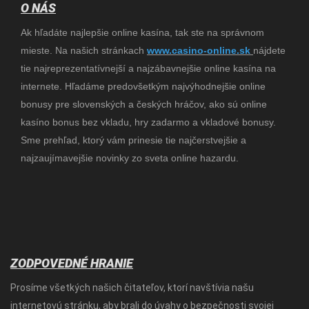
O NÁS
Ak hľadáte najlepšie online kasína, tak ste na správnom
mieste. Na našich stránkach
www.
casino-online.sk
nájdete
tie najreprezentatívnejší a najzábavnejšie online kasína na
internete. Hľadáme predovšetkým najvýhodnejšie online
bonusy pre slovenských a českých hráčov, ako sú online
kasíno bonus bez vkladu, hry zadarmo a vkladové bonusy.
Sme prehľad, ktorý vám prinesie tie najčerstvejšie a
najzaujímavejšie novinky zo sveta online hazardu.
ZODPOVEDNÉ HRANIE
Prosíme všetkých našich čitateľov, ktorí navštívia našu
internetovú stránku, aby brali do úvahy o bezpečnosti svojej