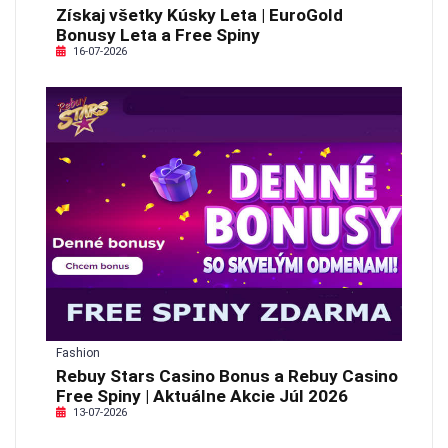
Získaj všetky Kúsky Leta | EuroGold
Bonusy Leta a Free Spiny
16-07-2026
Fashion
Rebuy Stars Casino Bonus a Rebuy Casino
Free Spiny | Aktuálne Akcie Júl 2026
13-07-2026