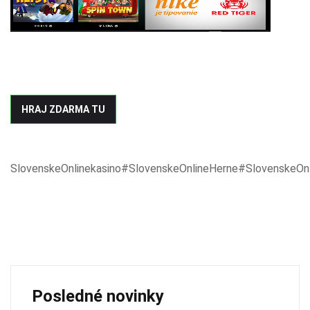
HRAJ ZDARMA TU
SlovenskeOnlinekasino#SlovenskeOnlineHerne#SlovenskeOn
Posledné novinky