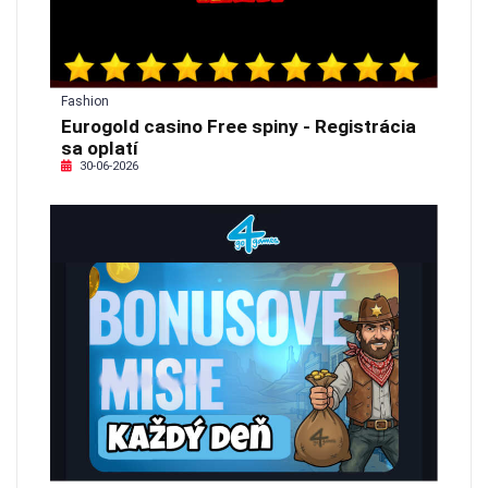
Fashion
Eurogold casino Free spiny - Registrácia
sa oplatí
30-06-2026