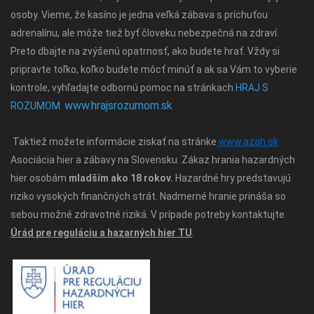
osoby. Vieme, že kasíno je jedna veľká zábava s príchuťou
adrenalínu, ale môže tiež byť človeku nebezpečná na zdraví.
Preto dbajte na zvýšenú opatrnosť, ako budete hrať. Vždy si
pripravte toľko, koľko budete môcť minúť a ak sa Vám to vyberie
kontrole, vyhľadajte odbornú pomoc na stránkach
HRAJ S
www.hrajsrozumom.sk
ROZUMOM
Taktiež možete informácie ziskať na stránke
www.azah.sk
Asociácia hier a zábavy na Slovensku. Zákaz hrania hazardných
hier osobám
mladším ako 18 rokov.
Hazardné hry predstavujú
riziko vysokých finančných strát. Nadmerné hranie prináša so
sebou možné zdravotné riziká. V prípade potreby kontaktujte
Úrád pre reguláciu a hazarných hier TU
.