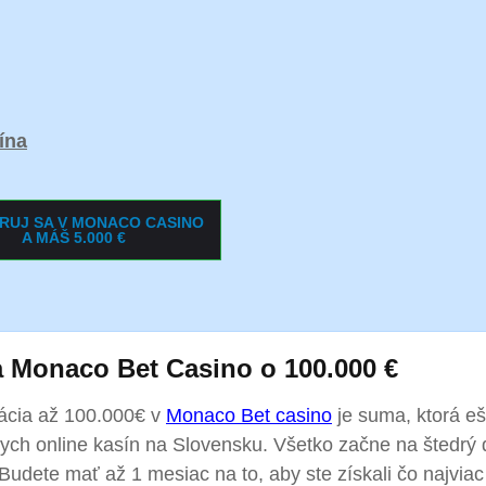
ína
RUJ SA V MONACO CASINO
A MÁŠ 5.000 €
a Monaco Bet Casino o 100.000 €
ácia až 100.000€ v
Monaco Bet casino
je suma, ktorá eš
ych online kasín na Slovensku. Všetko začne na štedrý
udete mať až 1 mesiac na to, aby ste získali čo najviac