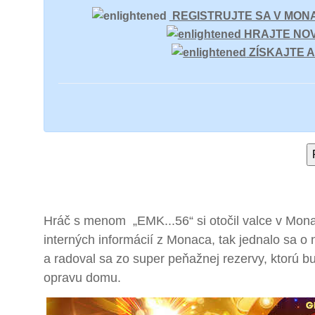
REGISTRUJTE SA V MONA
HRAJTE NOV
ZÍSKAJTE A
Hráč s menom „EMK...56“ si otočil valce v Mona
interných informácií z Monaca, tak jednalo sa o 
a radoval sa zo super peňažnej rezervy, ktorú b
opravu domu.