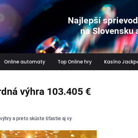
Najlepší sprievod
na Slovensku a
Online automaty
Top Online hry
Kasíno Jackp
dná výhra 103.405 €
ýhry a preto skúste šťastie aj vy.