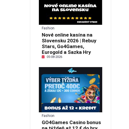
Fashion
Nové online kasína na
Slovensku 2026 | Rebuy
Stars, Go4Games,
Eurogold a Sazka Hry
05-08-2026
Fashion
GO4Games Casino bonus
na týždeň až 12 € do hry