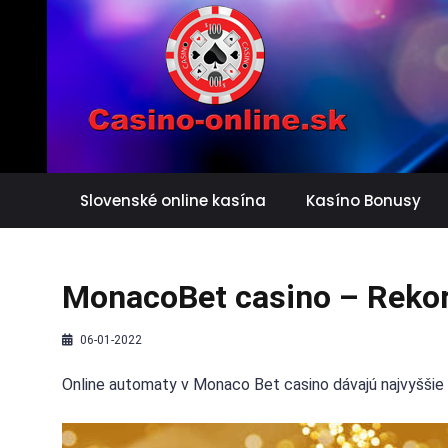
Slovenské online kasína
Kasíno Bonusy
MonacoBet casino – Rekor
06-01-2022
Online automaty v Monaco Bet casino dávajú najvyššie v