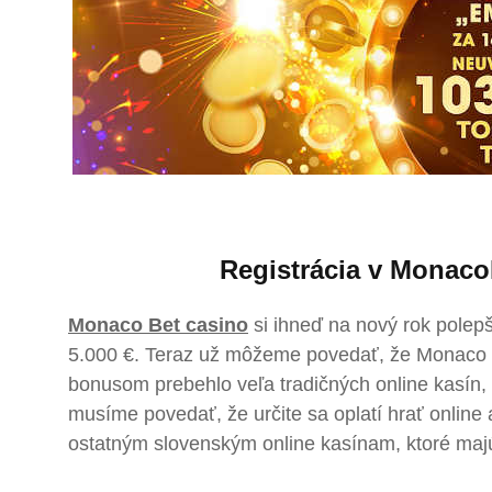
Registrácia v MonacoB
Monaco Bet casino
si ihneď na nový rok polepš
5.000 €. Teraz už môžeme povedať, že Monaco sa
bonusom prebehlo veľa tradičných online kasín,
musíme povedať, že určite sa oplatí hrať onlin
ostatným slovenským online kasínam, ktoré majú