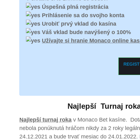
Úspešná plná registrácia
Prihlásenie sa do svojho konta
Urobiť prvý vklad do kasína
Váš vklad bude navýšený o 100%
Užívajte si hranie Monaco online kas
REGIST
Najlepší Turnaj rok
Najlepší turnaj roka
v Monaco Bet kasíne. Dot
nebola ponúknutá hráčom nikdy za 2 roky legáln
24.12.2021 a bude trvať mesiac do 24.01.2022. B