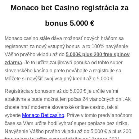
Monaco bet Casino registrácia za
bonus 5.000 €
Monaco casino stále dáva možnosť nových hráčom sa
registrovať za nový vstupný bonus a to 100% navýšenie
Vášho prvého vkladu až do
5.000€ plus 200 free spinov
zdarma
. Je to určite zaujímavá ponuka od tohto super
slovenského kasína a preto neváhajte a registrujte sa.
Môžete si navýšiť svoj vstupný kredit až o 5.000 €.
Registrácia s bonusom až do 5.000 € je určite veľmi
atraktívna a bude možná len počas 24 vianočných dní. Ak
chcete hrať moderné slovenské online casino, tak si
vyberte
Monaco Bet casino
. Práve v tomto predvianočnom
čase sa Vám určite hodí vyhrať super peniaze bez rizika.
Navýšenie Vášho prvého vkladu až do 5.000 € a plus 200