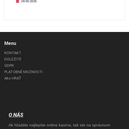
24-06-2026
Menu
KONTAKT
DOLEŽITÉ
GDPR
PLATOBNÉ MOŽNOSTI
Ako HRAŤ
O NÁS
Ak hľadáte najlepšie online kasína, tak ste na správnom