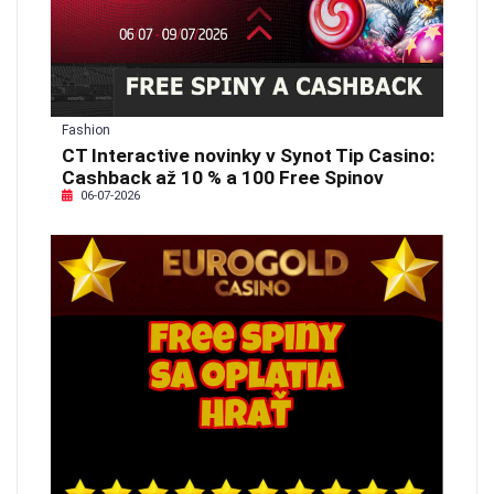
Fashion
CT Interactive novinky v Synot Tip Casino:
Cashback až 10 % a 100 Free Spinov
06-07-2026