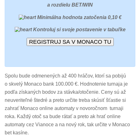
a rozdielu BET/WIN
Minimálna hodnota zatočenia 0,10 €
Kontroluj si svoje postavenie v tabuľke
Spolu bude odmenených až 400 hráčov, ktorí sa pobijú
o skvelý Monaco bank 100.000 €. Hodnotenie turnaja je
podľa získaných bodov za stávka/otočenie. Ceny sú až
neuveriteľné štedré a preto určite treba skúsiť šťastie si
zahrať Monaco online automaty v novoročnom turnaji
roka. Každý otoč sa bude rátať a preto ak hrať online
automaty cez Vianoce a na nový rok, tak určite v Monaco
bet kasíne.