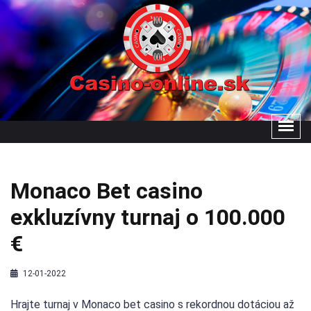
Monaco Bet casino
exkluzívny turnaj o 100.000
€
12-01-2022
Hrajte turnaj v Monaco bet casino s rekordnou dotáciou až