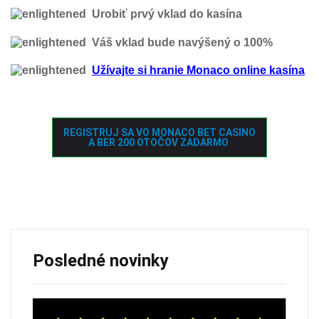
Urobiť prvý vklad do kasína
Váš vklad bude navýšený o 100%
Užívajte si hranie Monaco online kasína
REGISTRUJ SA VO MONACO BET CASINO
A BER 200 OTOČOV ZADARMO
Posledné novinky