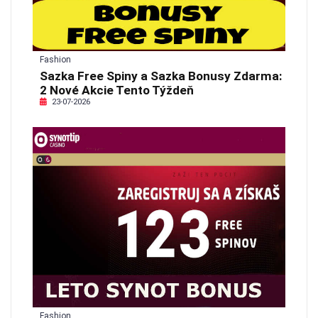
Fashion
Sazka Free Spiny a Sazka Bonusy Zdarma:
2 Nové Akcie Tento Týždeň
23-07-2026
Fashion