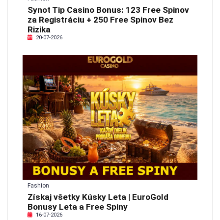
Synot Tip Casino Bonus: 123 Free Spinov
za Registráciu + 250 Free Spinov Bez
Rizika
20-07-2026
Fashion
Získaj všetky Kúsky Leta | EuroGold
Bonusy Leta a Free Spiny
16-07-2026