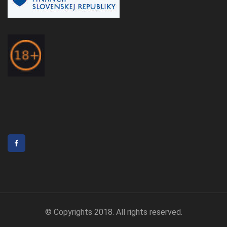
© Copyrights 2018. All rights reserved.