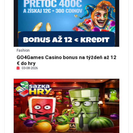
Fashion
GO4Games Casino bonus na týždeň až 12
€ do hry
03-08-2026