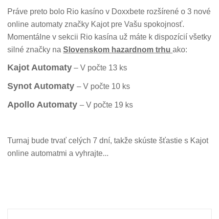
Práve preto bolo Rio kasíno v Doxxbete rozšírené o 3 nové
online automaty značky Kajot pre Vašu spokojnosť.
Momentálne v sekcii Rio kasína už máte k dispozícií všetky
silné značky na
Slovenskom hazardnom trhu
ako:
Kajot Automaty
– V počte 13 ks
Synot Automaty
– V počte 10 ks
Apollo Automaty
– V počte 19 ks
Turnaj bude trvať celých 7 dní, takže skúste šťastie s Kajot
online automatmi a vyhrajte...