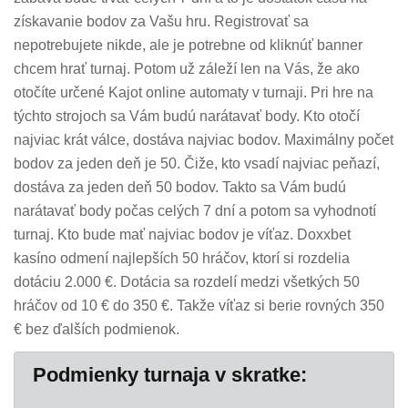
získavanie bodov za Vašu hru. Registrovať sa
nepotrebujete nikde, ale je potrebne od kliknúť banner
chcem hrať turnaj. Potom už záleží len na Vás, že ako
otočíte určené Kajot online automaty v turnaji. Pri hre na
týchto strojoch sa Vám budú narátavať body. Kto otočí
najviac krát válce, dostáva najviac bodov. Maximálny počet
bodov za jeden deň je 50. Čiže, kto vsadí najviac peňazí,
dostáva za jeden deň 50 bodov. Takto sa Vám budú
narátavať body počas celých 7 dní a potom sa vyhodnotí
turnaj. Kto bude mať najviac bodov je víťaz. Doxxbet
kasíno odmení najlepších 50 hráčov, ktorí si rozdelia
dotáciu 2.000 €. Dotácia sa rozdelí medzi všetkých 50
hráčov od 10 € do 350 €. Takže víťaz si berie rovných 350
€ bez ďalších podmienok.
Podmienky turnaja v skratke: