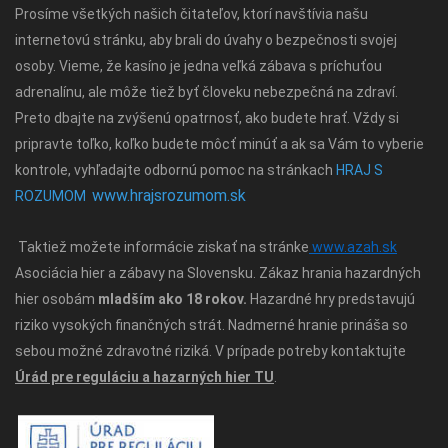
Prosíme všetkých našich čitateľov, ktorí navštívia našu
internetovú stránku, aby brali do úvahy o bezpečnosti svojej
osoby. Vieme, že kasíno je jedna veľká zábava s príchuťou
adrenalínu, ale môže tiež byť človeku nebezpečná na zdraví.
Preto dbajte na zvýšenú opatrnosť, ako budete hrať. Vždy si
pripravte toľko, koľko budete môcť minúť a ak sa Vám to vyberie
kontrole, vyhľadajte odbornú pomoc na stránkach
HRAJ S
www.hrajsrozumom.sk
ROZUMOM
Taktiež možete informácie ziskať na stránke
www.azah.sk
Asociácia hier a zábavy na Slovensku. Zákaz hrania hazardných
hier osobám
mladším ako 18 rokov.
Hazardné hry predstavujú
riziko vysokých finančných strát. Nadmerné hranie prináša so
sebou možné zdravotné riziká. V prípade potreby kontaktujte
Úrád pre reguláciu a hazarných hier TU
.