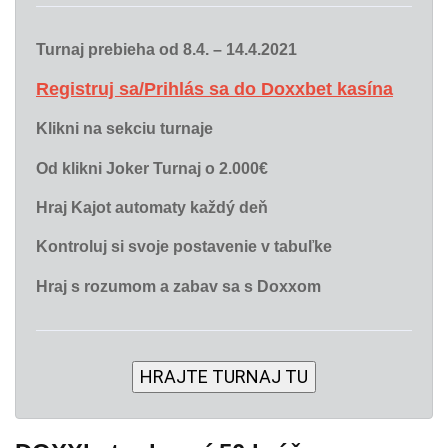
Turnaj prebieha od 8.4. – 14.4.2021
Registruj sa/Prihlás sa do Doxxbet kasína
Klikni na sekciu turnaje
Od klikni Joker Turnaj o 2.000€
Hraj Kajot automaty každý deň
Kontroluj si svoje postavenie v tabuľke
Hraj s rozumom a zabav sa s Doxxom