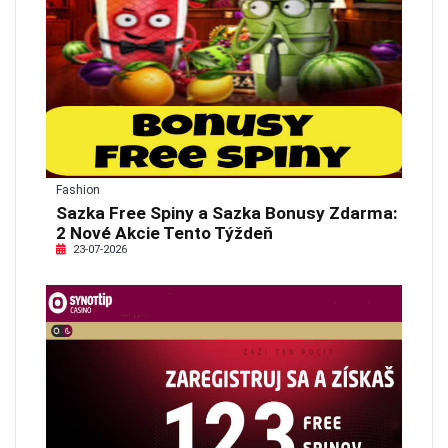
Fashion
Sazka Free Spiny a Sazka Bonusy Zdarma:
2 Nové Akcie Tento Týždeň
23-07-2026