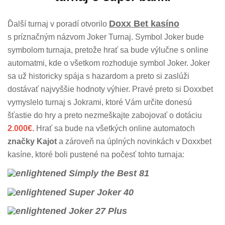
Doxx Bet kasíno
Ďalší turnaj v poradí otvorilo
s príznačným názvom Joker Turnaj. Symbol Joker bude
symbolom turnaja, pretože hrať sa bude výlučne s online
automatmi, kde o všetkom rozhoduje symbol Joker. Joker
sa už historicky spája s hazardom a preto si zaslúži
dostávať najvyššie hodnoty výhier. Pravé preto si Doxxbet
vymyslelo turnaj s Jokrami, ktoré Vám určite donesú
šťastie do hry a preto nezmeškajte zabojovať o dotáciu
2.000€.
Hrať sa bude na všetkých online automatoch
značky
Kajot
a zároveň na úplných novinkách v Doxxbet
kasíne, ktoré boli pustené na počesť tohto turnaja:
Simply the Best 81
Super Joker 40
Joker 27 Plus