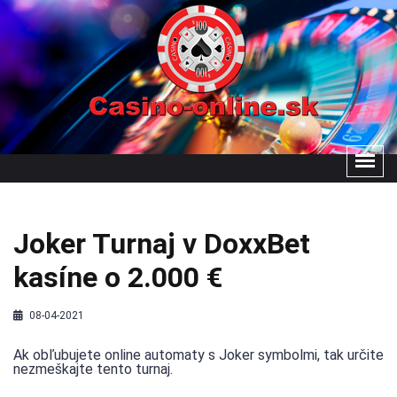
Joker Turnaj v DoxxBet
kasíne o 2.000 €
08-04-2021
Ak obľubujete online automaty s Joker symbolmi, tak určite
nezmeškajte tento turnaj.