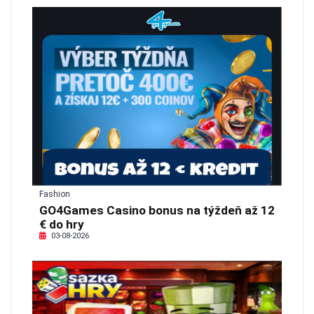
Fashion
GO4Games Casino bonus na týždeň až 12
€ do hry
03-08-2026