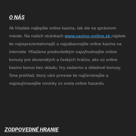
O NÁS
Ak hľadáte najlepšie online kasína, tak ste na správnom
mieste. Na našich stránkach
www.
casino-online.sk
nájdete
tie najreprezentatívnejší a najzábavnejšie online kasína na
internete. Hľadáme predovšetkým najvýhodnejšie online
bonusy pre slovenských a českých hráčov, ako sú online
kasíno bonus bez vkladu, hry zadarmo a vkladové bonusy.
Sme prehľad, ktorý vám prinesie tie najčerstvejšie a
najzaujímavejšie novinky zo sveta online hazardu.
ZODPOVEDNÉ HRANIE