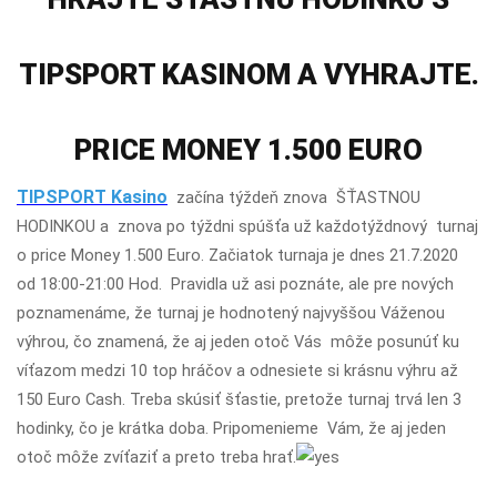
TIPSPORT KASINOM A VYHRAJTE.
PRICE MONEY 1.500 EURO
TIPSPORT Kasino
začína týždeň znova ŠŤASTNOU
HODINKOU a znova po týždni spúšťa už každotýždnový turnaj
o price Money 1.500 Euro. Začiatok turnaja je dnes 21.7.2020
od 18:00-21:00 Hod. Pravidla už asi poznáte, ale pre nových
poznamenáme, že turnaj je hodnotený najvyššou Váženou
výhrou, čo znamená, že aj jeden otoč Vás môže posunúť ku
víťazom medzi 10 top hráčov a odnesiete si krásnu výhru až
150 Euro Cash. Treba skúsiť šťastie, pretože turnaj trvá len 3
hodinky, čo je krátka doba. Pripomenieme Vám, že aj jeden
otoč môže zvíťaziť a preto treba hrať.