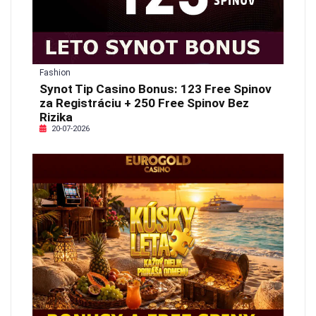
Fashion
Synot Tip Casino Bonus: 123 Free Spinov
za Registráciu + 250 Free Spinov Bez
Rizika
20-07-2026