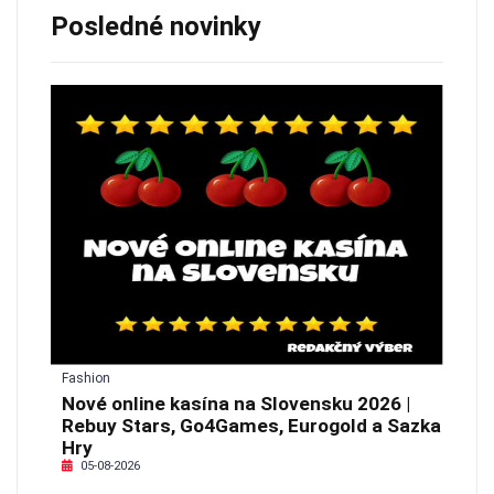
Posledné novinky
Fashion
Nové online kasína na Slovensku 2026 |
Rebuy Stars, Go4Games, Eurogold a Sazka
Hry
05-08-2026