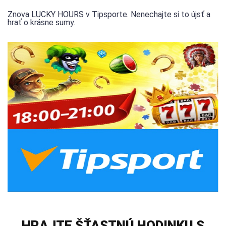
Znova LUCKY HOURS v Tipsporte. Nenechajte si to újsť a
hrať o krásne sumy.
HRAJTE ŠŤASTNÚ HODINKU S