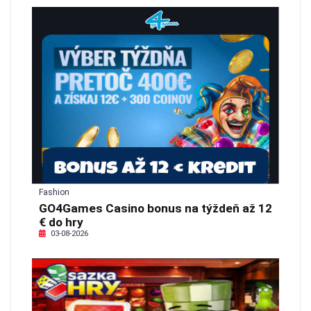
Fashion
GO4Games Casino bonus na týždeň až 12
€ do hry
03-08-2026