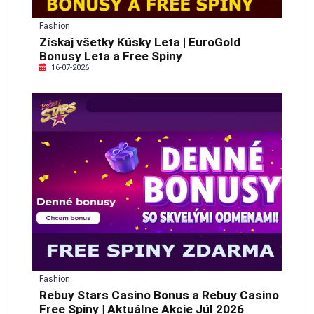
Fashion
Získaj všetky Kúsky Leta | EuroGold
Bonusy Leta a Free Spiny
16-07-2026
Fashion
Rebuy Stars Casino Bonus a Rebuy Casino
Free Spiny | Aktuálne Akcie Júl 2026