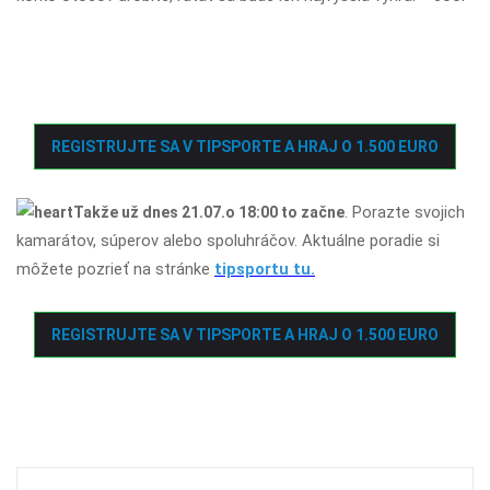
REGISTRUJTE SA V TIPSPORTE A HRAJ O 1.500 EURO
. Porazte svojich
Takže už dnes 21.07.o 18:00 to začne
kamarátov, súperov alebo spoluhráčov. Aktuálne poradie si
môžete pozrieť na stránke
tipsportu tu.
REGISTRUJTE SA V TIPSPORTE A HRAJ O 1.500 EURO