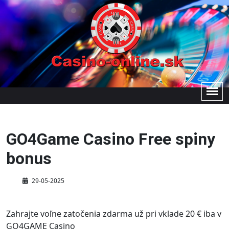
GO4Game Casino Free spiny
bonus
29-05-2025
Zahrajte voľne zatočenia zdarma už pri vklade 20 € iba v
GO4GAME Casino