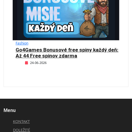
Fashion
Go4Games Bonusové free spiny každý deň:
Až 44 Free spinov zdarma
24-06-2026
Menu
KONTAKT
DOLEŽITÉ