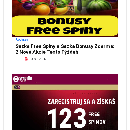
Fashion
Sazka Free Spiny a Sazka Bonusy Zdarma:
2 Nové Akcie Tento Týždeň
23-07-2026