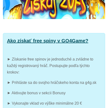
Ako získať free spiny v GO4Game?
► Získanie free spinov je jednoduché a zvládne to
každý registrovaný hráč. Postupujte podľa týchto
krokov:
► Prihláste sa do svojho hráčskeho konta na g4g.sk
► Aktivujte bonus v sekcii Bonusy
► Vykonajte vklad vo výške minimálne 20 €