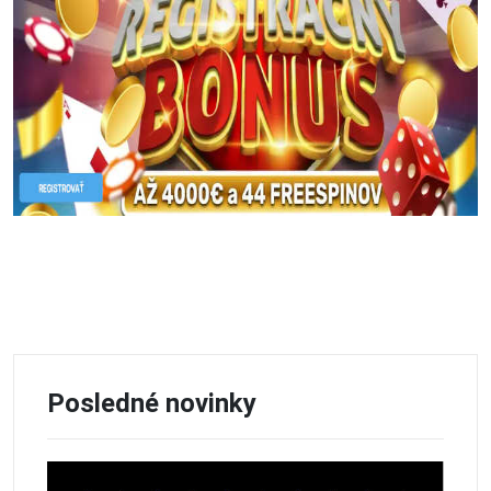
Posledné novinky