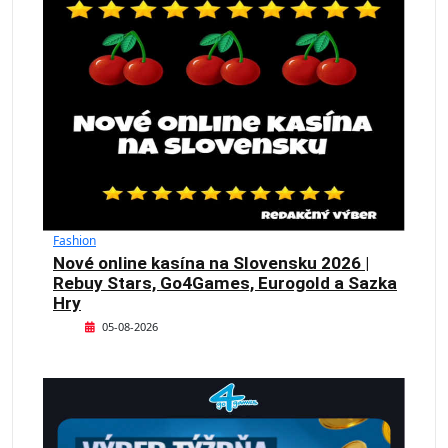
Fashion
Nové online kasína na Slovensku 2026 |
Rebuy Stars, Go4Games, Eurogold a Sazka
Hry
05-08-2026