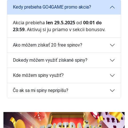
Kedy prebieha GO4GAME promo akcia?
Akcia prebieha
len 29.5.2025
od
00:01 do
23:59
. Aktivuj si ju priamo v sekcii bonusov.
Ako môžem získať 20 free spinov?
Dokedy môžem využiť získané spiny?
Kde môžem spiny využiť?
Čo ak sa mi spiny nepripíšu?