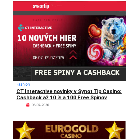
Fashion
CT Interactive novinky v Synot Tip Casino:
Cashback až 10 % a 100 Free Spinov
06-07-2026