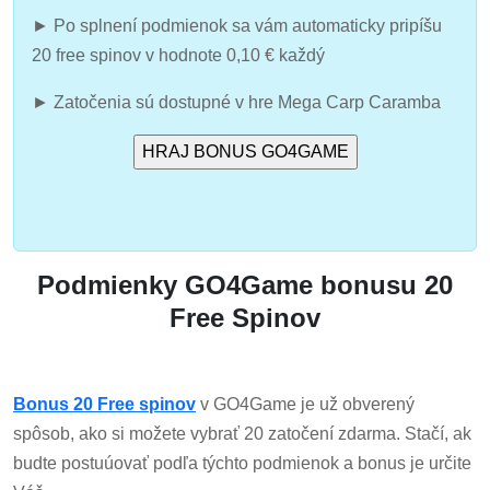
► Po splnení podmienok sa vám automaticky pripíšu
20 free spinov v hodnote 0,10 € každý
► Zatočenia sú dostupné v hre Mega Carp Caramba
Podmienky GO4Game bonusu 20
Free Spinov
Bonus 20 Free spinov
v GO4Game je už obverený
spôsob, ako si možete vybrať 20 zatočení zdarma. Stačí, ak
budte postuúovať podľa týchto podmienok a bonus je určite