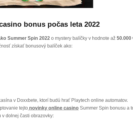
 casino bonus počas leta 2022
ako Summer Spin 2022
o mystery balíčky v hodnote až
50.000 
nosť získať bonusový balíček ako:
asína v Doxxbete, ktorí budú hrať Playtech online automatov.
tovanie tejto
novinky online casino
Summer Spin bonusu a to
 v dolnej časti obrazovky: