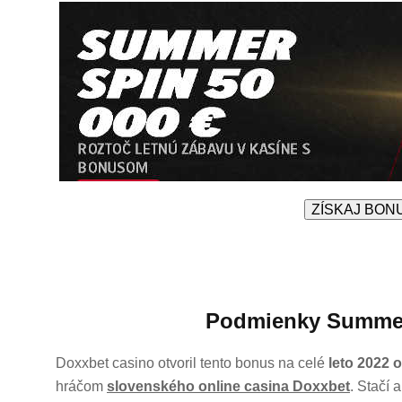
Podmienky Summer
Doxxbet casino otvoril tento bonus na celé
leto 2022 
hráčom
slovenského online casina Doxxbet
. Stačí 