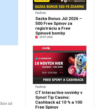
Fashion
Sazka Bonus Júl 2026 –
500 Free Spinov za
registráciu a Free
Spinové bomby
09-07-2026
Fashion
CT Interactive novinky v
Synot Tip Casino:
Cashback až 10 % a 100
íčkov od
Free Spinov