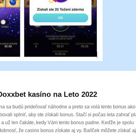
Doxxbet kasíno na Leto 2022
na sa budú prideľovať náhodne a preto sa volá tento bonus ako
ovali splniť, aby ste získali bonus. Stačí si počas leta zahrať p
 a už len čakáte, kedy Vám tento bonus padne. Keďže je spolu
obnosť, že casino bonus získate aj vy. Balíček môžete získať aj 