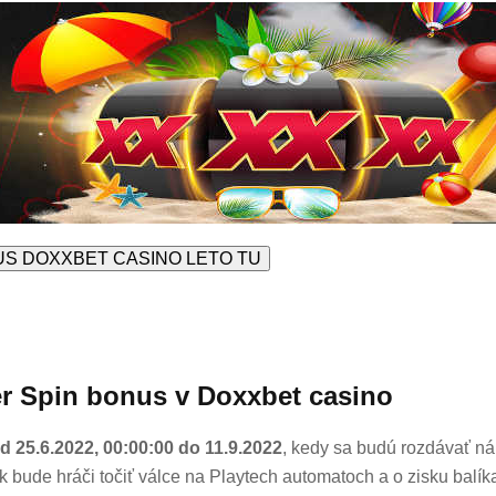
 Spin bonus v Doxxbet casino
od 25.6.2022, 00:00:00 do 11.9.2022
, kedy sa budú rozdávať 
ak bude hráči točiť válce na Playtech automatoch a o zisku balík