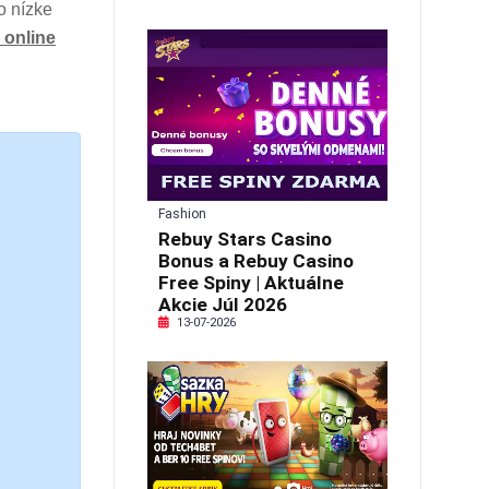
o nízke
 online
Fashion
Rebuy Stars Casino
Bonus a Rebuy Casino
Free Spiny | Aktuálne
Akcie Júl 2026
13-07-2026