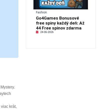
Fashion
Go4Games Bonusové
free spiny každý deň: Až
44 Free spinov zdarma
24-06-2026
 Mystery.
laytech
viac krát,