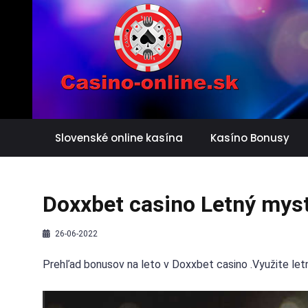
Slovenské online kasína
Kasíno Bonusy
Doxxbet casino Letný mys
26-06-2022
Prehľad bonusov na leto v Doxxbet casino .Využite l