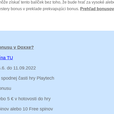
že získať tento balíček bez toho, že bude hrať za vysoké aleb
Mystery bonus v preklade prekvapujúci bonus.
Prehľad bonusov
bonusu v Doxxe?
sína TU
.6. do 11.09.2022
 spodnej časti hry Playtech
bonusu
bo 5 € v hotovosti do hry
pinov alebo 10 Free spinov