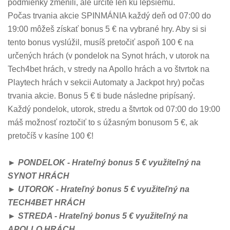
podmienky zmenili, ale určite len ku lepšiemu.
Počas trvania akcie SPINMÁNIA každý deň od 07:00 do
19:00 môžeš získať bonus 5 € na vybrané hry. Aby si si
tento bonus vyslúžil, musíš pretočiť aspoň 100 € na
určených hrách (v pondelok na Synot hrách, v utorok na
Tech4bet hrách, v stredy na Apollo hrách a vo štvrtok na
Playtech hrách v sekcii Automaty a Jackpot hry) počas
trvania akcie. Bonus 5 € ti bude následne pripísaný.
Každý pondelok, utorok, stredu a štvrtok od 07:00 do 19:00
máš možnosť roztočiť to s úžasným bonusom 5 €, ak
pretočíš v kasíne 100 €!
► PONDELOK - Hrateľný bonus 5 € využiteľný na
SYNOT HRÁCH
► UTOROK - Hrateľný bonus 5 € využiteľný na
TECH4BET HRÁCH
► STREDA - Hrateľný bonus 5 € využiteľný na
APOLLO HRÁCH