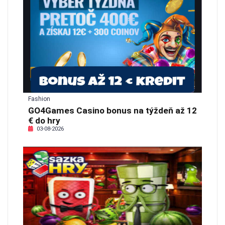
Fashion
GO4Games Casino bonus na týždeň až 12
€ do hry
03-08-2026