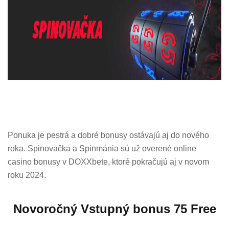
Ponuka je pestrá a dobré bonusy ostávajú aj do nového
roka. Spinovačka a Spinmánia sú už overené online
casino bonusy v DOXXbete, ktoré pokračujú aj v novom
roku 2024.
Novoročný Vstupný bonus 75 Free