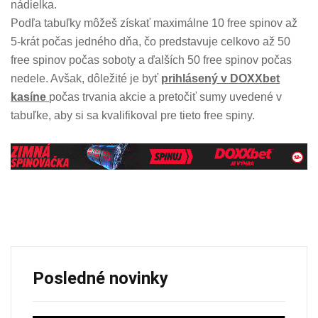
nádielka.
Podľa tabuľky môžeš získať maximálne 10 free spinov až
5-krát počas jedného dňa, čo predstavuje celkovo až 50
free spinov počas soboty a ďalších 50 free spinov počas
nedele. Avšak, dôležité je byť
prihlásený v DOXXbet
kasíne
počas trvania akcie a pretočiť sumy uvedené v
tabuľke, aby si sa kvalifikoval pre tieto free spiny.
Posledné novinky