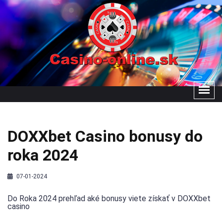
DOXXbet Casino bonusy do
roka 2024
07-01-2024
Do Roka 2024 prehľad aké bonusy viete získať v DOXXbet
casino