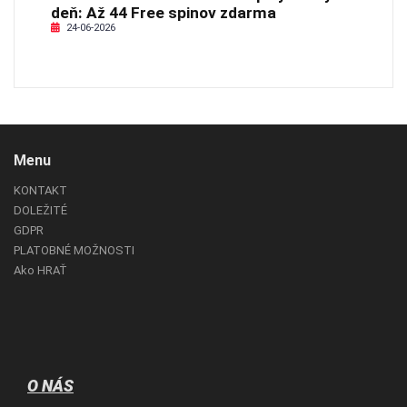
deň: Až 44 Free spinov zdarma
24-06-2026
Menu
KONTAKT
DOLEŽITÉ
GDPR
PLATOBNÉ MOŽNOSTI
Ako HRAŤ
O NÁS