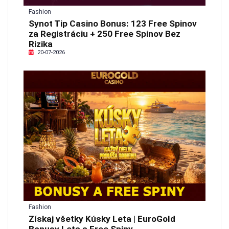
Fashion
Synot Tip Casino Bonus: 123 Free Spinov
za Registráciu + 250 Free Spinov Bez
Rizika
20-07-2026
Fashion
Získaj všetky Kúsky Leta | EuroGold
Bonusy Leta a Free Spiny