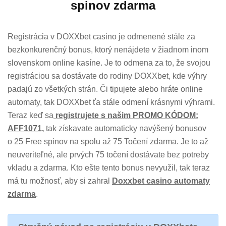
spinov zdarma
Registrácia v DOXXbet casino je odmenené stále za
bezkonkurenčný bonus, ktorý nenájdete v žiadnom inom
slovenskom online kasíne. Je to odmena za to, že svojou
registráciou sa dostávate do rodiny DOXXbet, kde výhry
padajú zo všetkých strán. Či tipujete alebo hráte online
automaty, tak DOXXbet ťa stále odmení krásnymi výhrami.
Teraz keď sa
registrujete s našim PROMO KÓDOM:
AFF1071,
tak získavate automaticky navýšený bonusov
o 25 Free spinov na spolu až 75 Točení zdarma. Je to až
neuveriteľné, ale prvých 75 točení dostávate bez potreby
vkladu a zdarma. Kto ešte tento bonus nevyužil, tak teraz
má tu možnosť, aby si zahral
Doxxbet casino automaty
zdarma
.