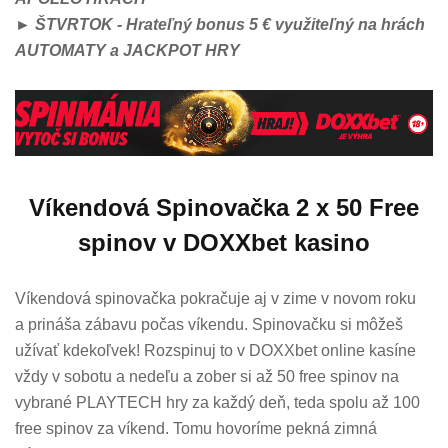
► ŠTVRTOK - Hrateľný bonus 5 € využiteľný na hrách
AUTOMATY a JACKPOT HRY
Víkendová Spinovačka 2 x 50 Free
spinov v DOXXbet kasino
Víkendová spinovačka pokračuje aj v zime v novom roku
a prináša zábavu počas víkendu. Spinovačku si môžeš
užívať kdekoľvek! Rozspinuj to v DOXXbet online kasíne
vždy v sobotu a nedeľu a zober si až 50 free spinov na
vybrané PLAYTECH hry za každý deň, teda spolu až 100
free spinov za víkend. Tomu hovoríme pekná zimná