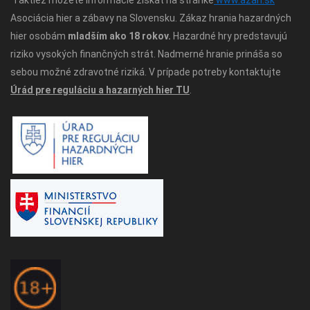
Taktiež možete informácie ziskať na stránke
www.azah.sk
Asociácia hier a zábavy na Slovensku. Zákaz hrania hazardných
hier osobám
mladším ako 18 rokov.
Hazardné hry predstavujú
riziko vysokých finančných strát. Nadmerné hranie prináša so
sebou možné zdravotné riziká. V prípade potreby kontaktujte
Úrád pre reguláciu a hazarných hier TU
.