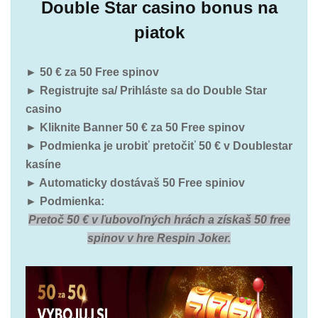
Double Star casino bonus na
piatok
► 50 € za 50 Free spinov
►
Registrujte sa/ Prihláste sa do Double Star
casino
► Kliknite Banner 50 € za 50 Free spinov
► Podmienka je urobiť pretočiť 50 € v Doublestar
kasíne
► Automaticky dostávaš 50 Free spiniov
► Podmienka:
Pretoč 50 € v ľubovoľných hrách a získaš 50 free
spinov v hre Respin Joker.