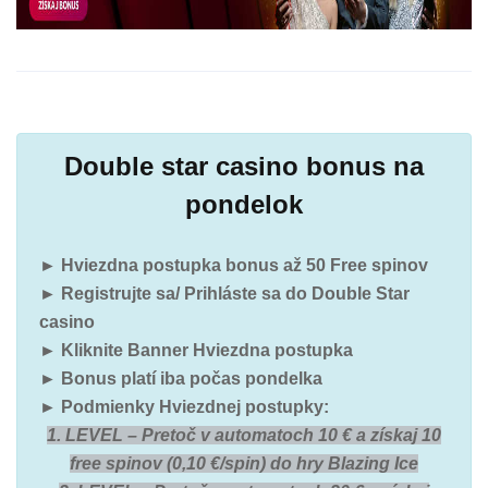
Double star casino bonus na
pondelok
► Hviezdna postupka bonus až 50 Free spinov
►
Registrujte sa/ Prihláste sa do Double Star
casino
► Kliknite Banner Hviezdna postupka
► Bonus platí iba počas pondelka
► Podmienky Hviezdnej postupky:
1. LEVEL – Pretoč v automatoch 10 € a získaj 10
free spinov (0,10 €/spin) do hry Blazing Ice