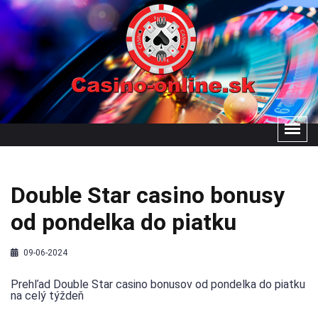
Double Star casino bonusy
od pondelka do piatku
09-06-2024
Prehľad Double Star casino bonusov od pondelka do piatku
na celý týždeň