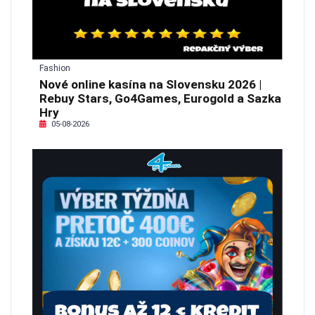
Fashion
Nové online kasína na Slovensku 2026 |
Rebuy Stars, Go4Games, Eurogold a Sazka
Hry
05-08-2026