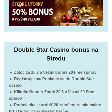
Double Star Casino bonus na
Stredu
► Zatoč za 20 € a Vezmi bonus 20 Free spinov
►
Registrujte sa/ Prihláste sa do Double Star
casino
► Kliknite Banner Zatoč 20 € a Vezmi 20 Free
spinov
► Podmienka je urobiť 20 zatočení za minimálne
0,10 €/otoč v Doublestar kasíne