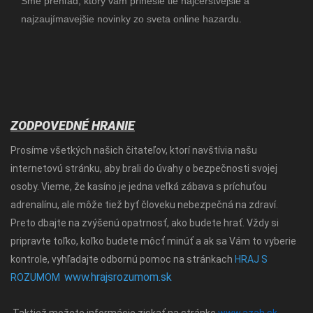
Sme prehľad, ktorý vám prinesie tie najčerstvejšie a
najzaujímavejšie novinky zo sveta online hazardu.
ZODPOVEDNÉ HRANIE
Prosíme všetkých našich čitateľov, ktorí navštívia našu
internetovú stránku, aby brali do úvahy o bezpečnosti svojej
osoby. Vieme, že kasíno je jedna veľká zábava s príchuťou
adrenalínu, ale môže tiež byť človeku nebezpečná na zdraví.
Preto dbajte na zvýšenú opatrnosť, ako budete hrať. Vždy si
pripravte toľko, koľko budete môcť minúť a ak sa Vám to vyberie
kontrole, vyhľadajte odbornú pomoc na stránkach
HRAJ S
www.hrajsrozumom.sk
ROZUMOM