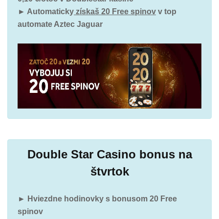
► Automaticky
získaš 20 Free spinov
v top
automate Aztec Jaguar
Double Star Casino bonus na
štvrtok
► Hviezdne hodinovky s bonusom 20 Free
spinov