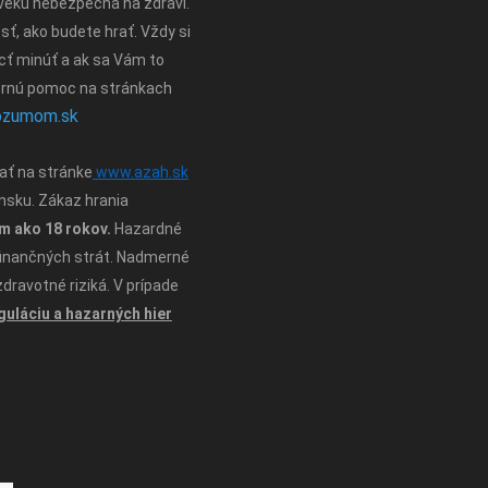
oveku nebezpečná na zdraví.
ť, ako budete hrať. Vždy si
ôcť minúť a ak sa Vám to
bornú pomoc na stránkach
ozumom.sk
ať na stránke
www.azah.sk
ensku. Zákaz hrania
m ako 18 rokov.
Hazardné
 finančných strát. Nadmerné
dravotné riziká. V prípade
guláciu a hazarných hier