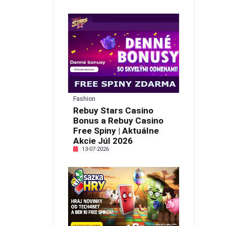
Fashion
Rebuy Stars Casino
Bonus a Rebuy Casino
Free Spiny | Aktuálne
Akcie Júl 2026
13-07-2026