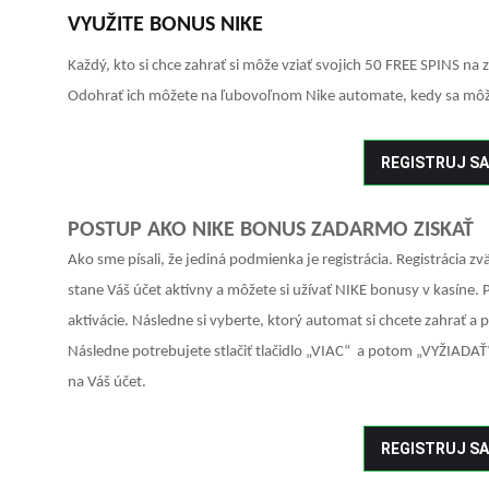
VYUŽITE BONUS NIKE
Každý, kto si chce zahrať si môže vziať svojich 50 FREE SPINS na 
Odohrať ich môžete na ľubovoľnom Nike automate, kedy sa môž
REGISTRUJ SA 
POSTUP AKO NIKE BONUS ZADARMO ZISKAŤ
Ako sme písali, že jediná podmienka je registrácia. Registrácia z
stane Váš účet aktívny a môžete si užívať NIKE bonusy v kasíne
aktivácie. Následne si vyberte, ktorý automat si chcete zahrať a
Následne potrebujete stlačiť tlačidlo „VIAC“ a potom „VYŽIADAŤ
na Váš účet.
REGISTRUJ SA 