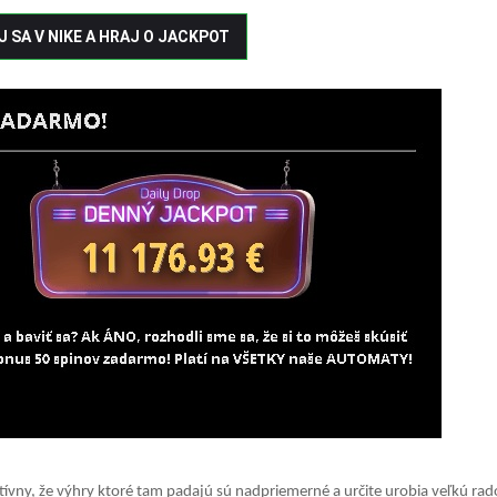
 SA V NIKE A HRAJ O JACKPOT
aktívny, že výhry ktoré tam padajú sú nadpriemerné a určite urobia veľkú ra