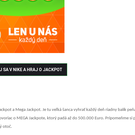
 SA V NIKE A HRAJ O JACKPOT
kpot a Mega Jackpot. Je tu veľká šanca vyhrať každý deň riadny balík peňa
hovoriac o MEGA Jackpote, ktorý padá až do 500.000 Euro. Pripomeňme si
ý otoč.