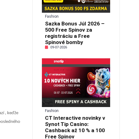
Fashion
Sazka Bonus Júl 2026 –
500 Free Spinov za
registráciu a Free
Spinové bomby
09-07-2026
Fashion
zí , keďže
CT Interactive novinky v
 posledného
Synot Tip Casino:
Cashback až 10 % a 100
Free Spinov