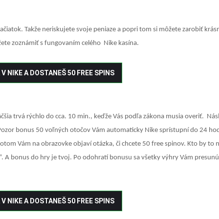
začiatok. Takže neriskujete svoje peniaze a popri tom si môžete zarobiť krás
ete zoznámiť s fungovaním celého Nike kasína.
V NIKE A DOSTANEŠ 50 FREE SPINS
väčšia trvá rýchlo do cca. 10 min., keďže Vás podľa zákona musia overiť. Nás
. Pozor bonus 50 voľných otočov Vám automaticky Nike sprístupní do 24 ho
 potom Vám na obrazovke objaví otázka, či chcete 50 free spinov. Kto by to 
“. A bonus do hry je tvoj. Po odohratí bonusu sa všetky výhry Vám presunú
V NIKE A DOSTANEŠ 50 FREE SPINS