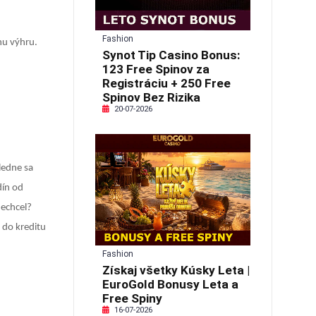
Fashion
nu výhru.
Synot Tip Casino Bonus:
123 Free Spinov za
Registráciu + 250 Free
Spinov Bez Rizika
20-07-2026
ledne sa
dín od
nechcel?
 do kreditu
Fashion
Získaj všetky Kúsky Leta |
EuroGold Bonusy Leta a
Free Spiny
16-07-2026