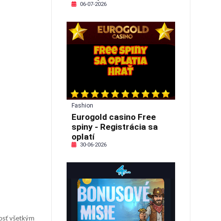
06-07-2026
Fashion
Eurogold casino Free
spiny - Registrácia sa
oplatí
30-06-2026
dosť všetkým