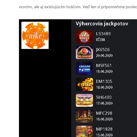
novým, ale aj existujúcim hráčom. Veď len si pripomeňme posle