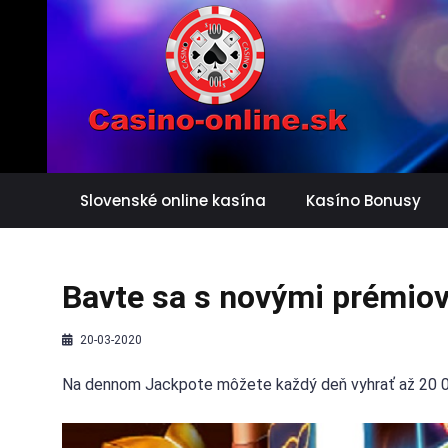
Slovenské online kasína
Kasíno Bonusy
Bavte sa s novými prémiov
20-03-2020
Na dennom Jackpote môžete každý deň vyhrať až 20 