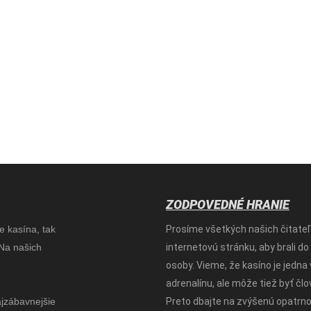
ZODPOVEDNÉ HRANIE
e kasína, tak
Prosíme všetkých našich čitateľo
Na našich
internetovú stránku, aby brali d
osoby. Vieme, že kasíno je jedna
adrenalínu, ale môže tiež byť čl
ajzábavnejšie
Preto dbajte na zvýšenú opatrnos