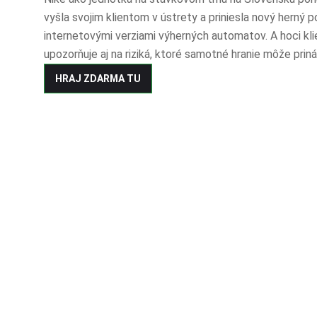
vyšla svojim klientom v ústrety a priniesla nový herný po
internetovými verziami výherných automatov. A hoci kli
upozorňuje aj na riziká, ktoré samotné hranie môže prin
HRAJ ZDARMA TU