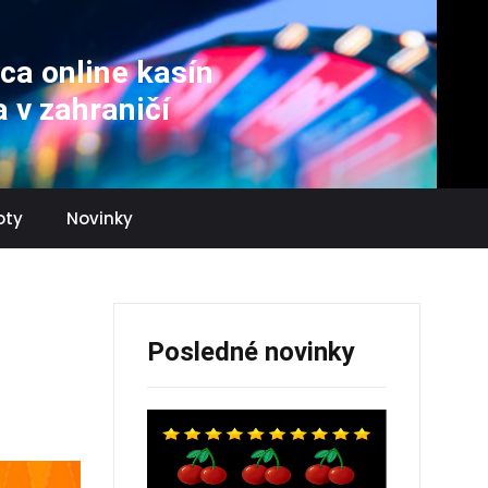
ca online kasín
 v zahraničí
oty
Novinky
Posledné novinky