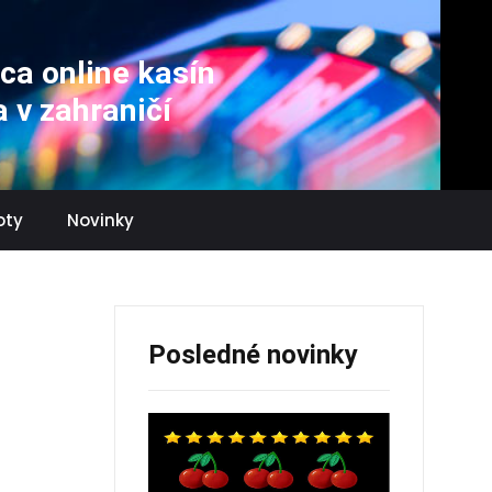
ca online kasín
 v zahraničí
oty
Novinky
Posledné novinky