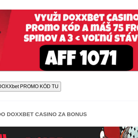
DO DOXXBET CASINO ZA BONUS