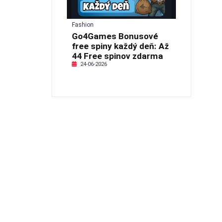
Fashion
Go4Games Bonusové
free spiny každý deň: Až
44 Free spinov zdarma
24-06-2026