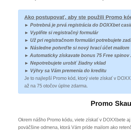
Ako postupovať, aby ste použili Promo kó
► Potrebná je prvá registrácia do DOXXbet cas
► Vyplňte si registračný formulár
► Už pri registračnom formulári potrebujete 
► Následne potvrďte si nový hrací účet mailom
► Automaticky získavate bonus 75 Free spinov
► Nepotrebujete urobiť žiadny vklad
► Výhry sa Vám premenia do kreditu
Je to najlepší Promo kód, ktorý viete získať v DOX
až na 75 otočov úplne zdarma.
Promo Skau
Okrem nášho Promo kódu, viete získať v DOXXbete aj 
poväčšine odmena, ktorá Vám príde mailom ako retenč