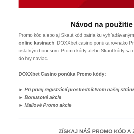
Návod na použitie
Promo kód alebo aj Skaut kód patria ku vyhľadávaný
online kasínach
. DOXXbet casino ponúka rovnako Pro
ostatným bonusom. Promo kódy alebo Skaut kódy sa dáva
do hry naviac.
DOXXbet Casino ponúka Promo kódy:
► Pri prvej registrácií prostredníctvom našej strá
► Bonusové akcie
► Mailové Promo akcie
ZÍSKAJ NÁŠ PROMO KÓD A 