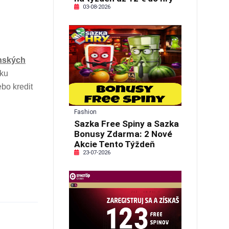
03-08-2026
nských
 ku
bo kredit
Fashion
Sazka Free Spiny a Sazka
Bonusy Zdarma: 2 Nové
Akcie Tento Týždeň
23-07-2026