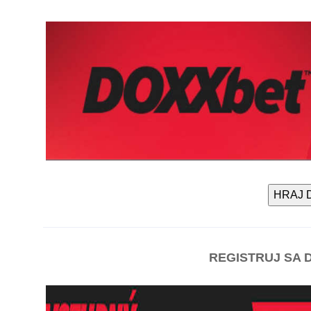
REGISTRUJ SA 