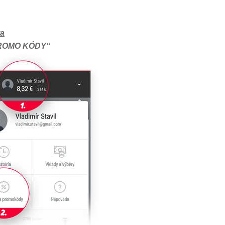
ta
A PROMO KÓDY“