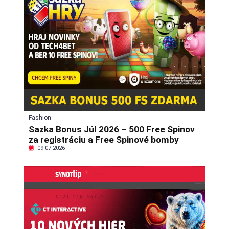
Fashion
Sazka Bonus Júl 2026 – 500 Free Spinov
za registráciu a Free Spinové bomby
09-07-2026