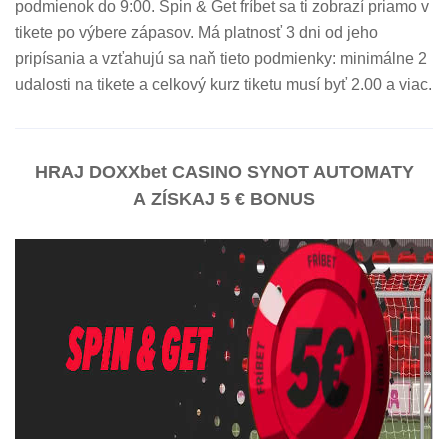
podmienok do 9:00. Spin & Get fríbet sa ti zobrazí priamo v
tikete po výbere zápasov. Má platnosť 3 dni od jeho
pripísania a vzťahujú sa naň tieto podmienky: minimálne 2
udalosti na tikete a celkový kurz tiketu musí byť 2.00 a viac.
HRAJ DOXXbet CASINO SYNOT AUTOMATY
A ZÍSKAJ 5 € BONUS