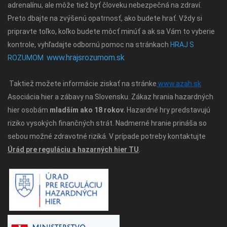
adrenalínu, ale môže tiež byť človeku nebezpečná na zdraví.
Preto dbajte na zvýšenú opatrnosť, ako budete hrať. Vždy si
pripravte toľko, koľko budete môcť minúť a ak sa Vám to vyberie
kontrole, vyhľadajte odbornú pomoc na stránkach
HRAJ S
www.hrajsrozumom.sk
ROZUMOM
Taktiež možete informácie ziskať na stránke
www.azah.sk
Asociácia hier a zábavy na Slovensku. Zákaz hrania hazardných
hier osobám
mladším ako 18 rokov.
Hazardné hry predstavujú
riziko vysokých finančných strát. Nadmerné hranie prináša so
sebou možné zdravotné riziká. V prípade potreby kontaktujte
Úrád pre reguláciu a hazarných hier TU
.