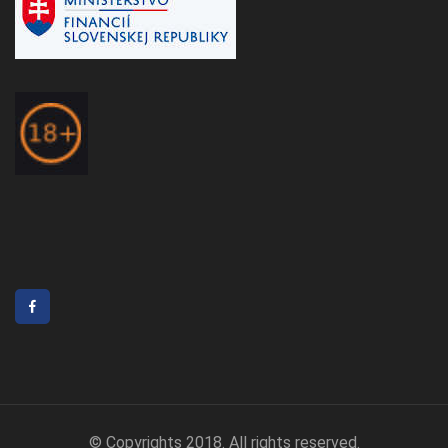
© Copyrights 2018. All rights reserved.