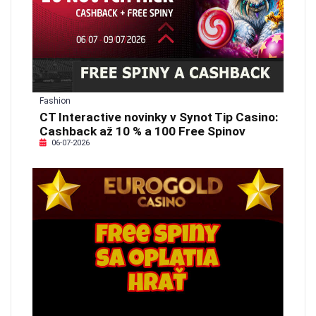
Fashion
CT Interactive novinky v Synot Tip Casino:
Cashback až 10 % a 100 Free Spinov
06-07-2026