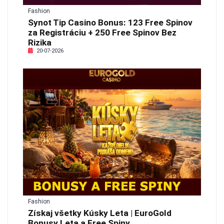
Fashion
Synot Tip Casino Bonus: 123 Free Spinov
za Registráciu + 250 Free Spinov Bez
Rizika
20-07-2026
Fashion
Získaj všetky Kúsky Leta | EuroGold
Bonusy Leta a Free Spiny